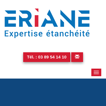
Tél. :
03 89 54 14 10
Toggle
naviga
P1280789