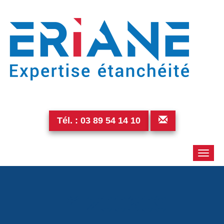
Tél. :
03 89 54 14 10
Toggle
naviga
P1200609