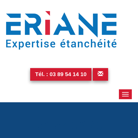
Tél. :
03 89 54 14 10
Toggle
naviga
p1240330