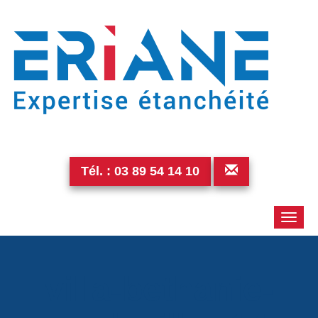
Tél. :
03 89 54 14 10
Toggle
naviga
villa-bethanie-