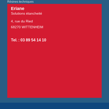
Résines techniques
Eriane
Solutions étancheité
4, rue du Ried
68270 WITTENHEIM
Tel. : 03 89 54 14 10