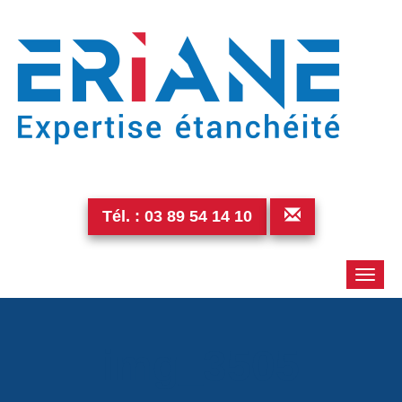
Tél. :
03 89 54 14 10
Toggle
naviga
img_3505