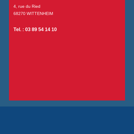
4, rue du Ried
68270 WITTENHEIM
Tel. : 03 89 54 14 10