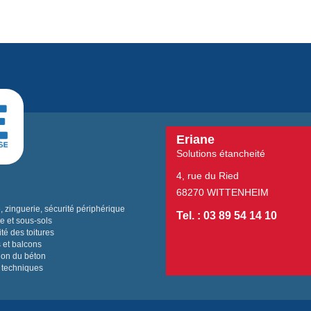
Eriane
Solutions étancheité
4, rue du Ried
68270 WITTENHEIM
 zinguerie, sécurité périphérique
Tel. : 03 89 54 14 10
e et sous-sols
té des toitures
 et balcons
ion du béton
 techniques