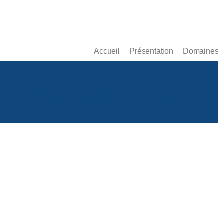
Accueil
Présentation
Domaines 
a%20%2818%29