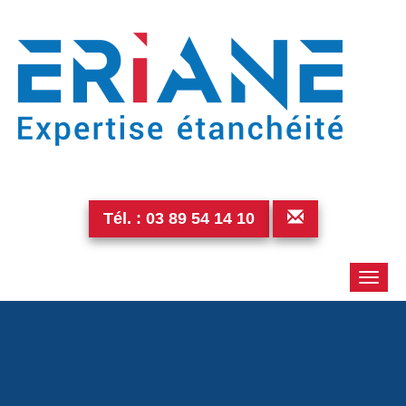
Tél. :
03 89 54 14 10
Toggle
naviga
p1180648