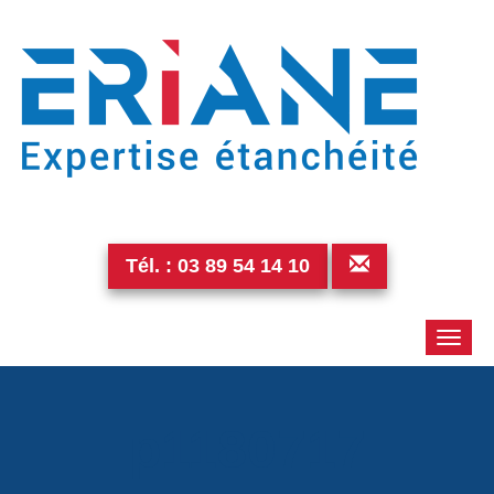
Tél. :
03 89 54 14 10
Toggle
naviga
p1180717