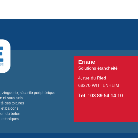
Eriane
Solutions étancheité
4, rue du Ried
68270 WITTENHEIM
 zinguerie, sécurité périphérique
Tel. : 03 89 54 14 10
e et sous-sols
té des toitures
 et balcons
ion du béton
 techniques