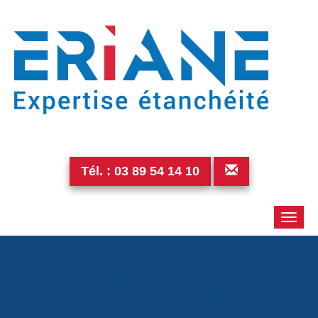
Tél. :
03 89 54 14 10
Toggle
naviga
ptdc0032