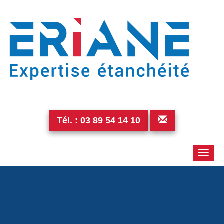
Tél. :
03 89 54 14 10
Toggle
naviga
p1270059