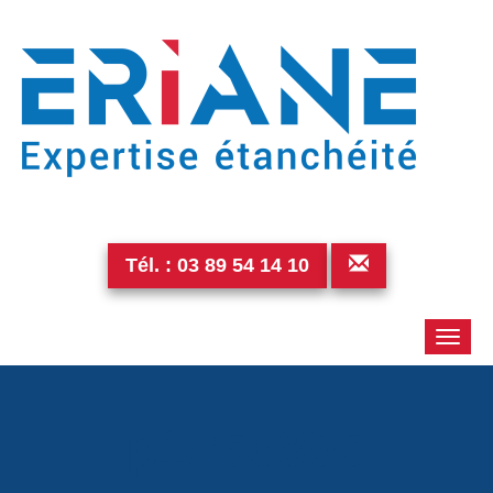
Tél. :
03 89 54 14 10
Toggle
naviga
p1250895