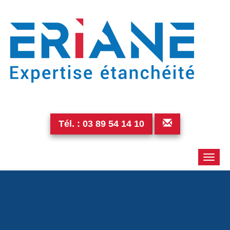
Tél. :
03 89 54 14 10
Toggle
naviga
p1270062