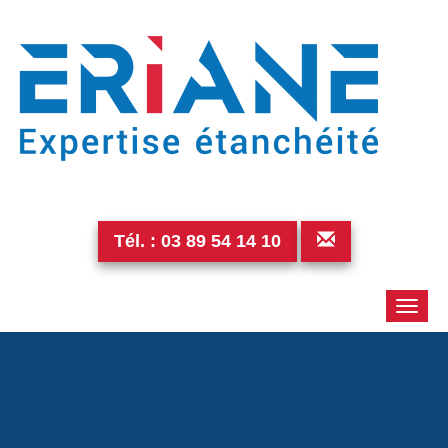
Tél. :
03 89 54 14 10
Toggle
naviga
p1500907