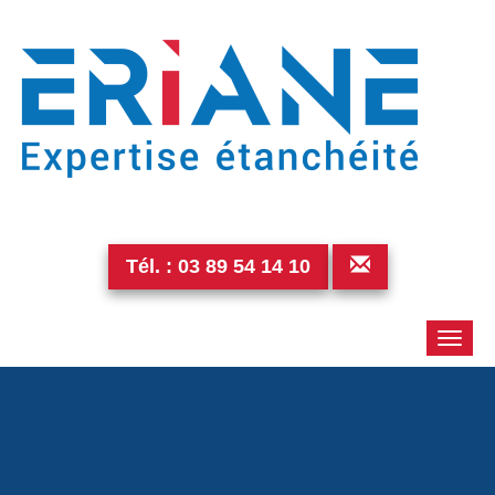
Tél. :
03 89 54 14 10
Toggle
naviga
p1190141