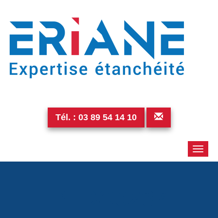
Tél. :
03 89 54 14 10
Toggle
naviga
PTDC0237