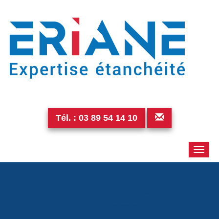
Tél. :
03 89 54 14 10
Toggle
naviga
IMG_1158