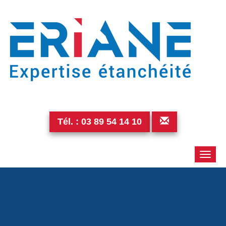
Tél. :
03 89 54 14 10
Toggle
naviga
P1280796