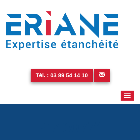
Tél. :
03 89 54 14 10
Toggle
naviga
P1480771