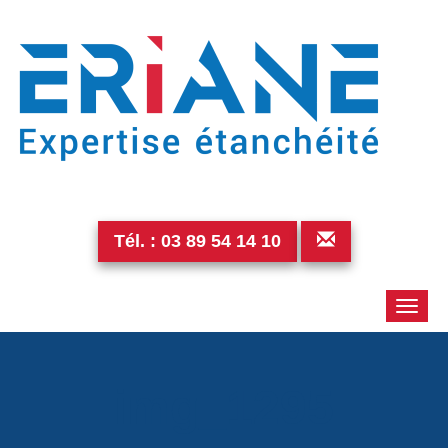
Tél. :
03 89 54 14 10
Toggle
naviga
img_1295