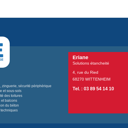
Eriane
Solutions étancheité
4, rue du Ried
68270 WITTENHEIM
 zinguerie, sécurité périphérique
Tel. : 03 89 54 14 10
e et sous-sols
té des toitures
 et balcons
ion du béton
 techniques