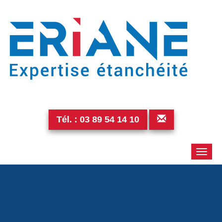
Tél. :
03 89 54 14 10
Toggle
naviga
4-3ac5b91d-