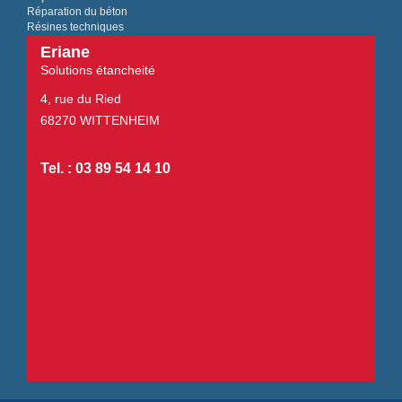
Réparation du béton
Résines techniques
Eriane
Solutions étancheité
4, rue du Ried
68270 WITTENHEIM
Tel. : 03 89 54 14 10