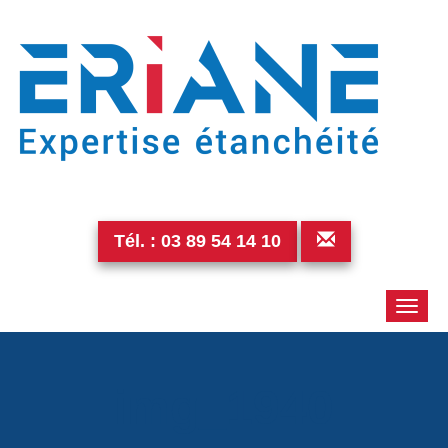
Tél. :
03 89 54 14 10
Toggle
naviga
img_1940