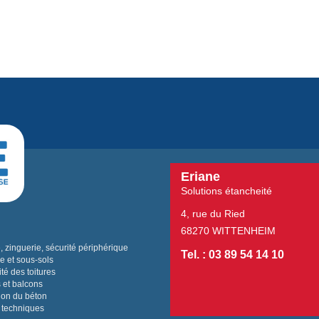
Eriane
Solutions étancheité
4, rue du Ried
68270 WITTENHEIM
 zinguerie, sécurité périphérique
Tel. : 03 89 54 14 10
e et sous-sols
té des toitures
 et balcons
ion du béton
 techniques