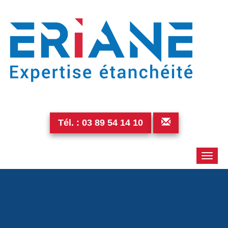
Tél. :
03 89 54 14 10
Toggle
naviga
p1280087