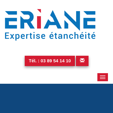
Tél. :
03 89 54 14 10
Toggle
naviga
p_20160114_09383