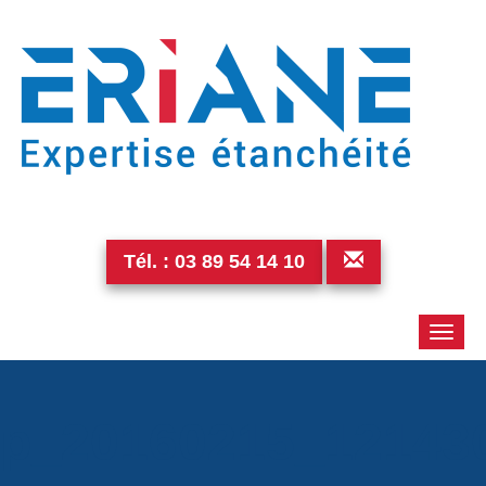
Tél. :
03 89 54 14 10
Toggle
naviga
p_20160215_12143