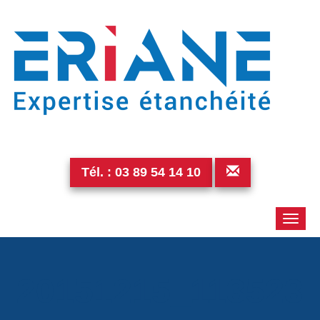
Tél. :
03 89 54 14 10
Toggle
naviga
20151215_113523