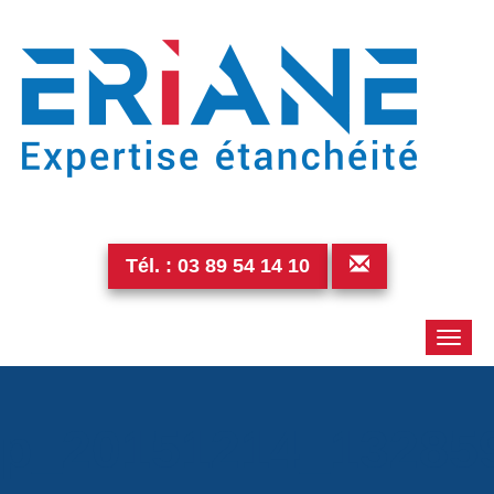
Tél. :
03 89 54 14 10
Toggle
naviga
p_20151214_13285