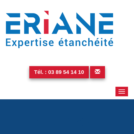
Tél. :
03 89 54 14 10
Toggle
naviga
p1250871