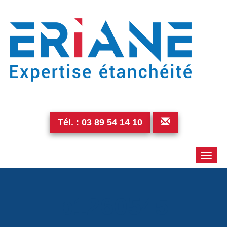
Tél. :
03 89 54 14 10
Toggle
naviga
p1260545