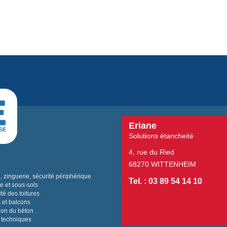
Eriane
Solutions étancheité
4, rue du Ried
68270 WITTENHEIM
 zinguerie, sécurité périphérique
Tel. : 03 89 54 14 10
e et sous-sols
té des toitures
 et balcons
ion du béton
 techniques