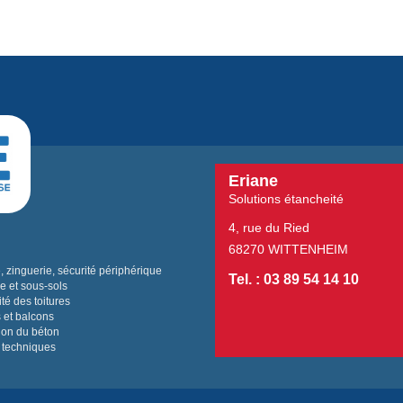
Eriane
Solutions étancheité
4, rue du Ried
68270 WITTENHEIM
 zinguerie, sécurité périphérique
Tel. : 03 89 54 14 10
e et sous-sols
té des toitures
 et balcons
ion du béton
 techniques