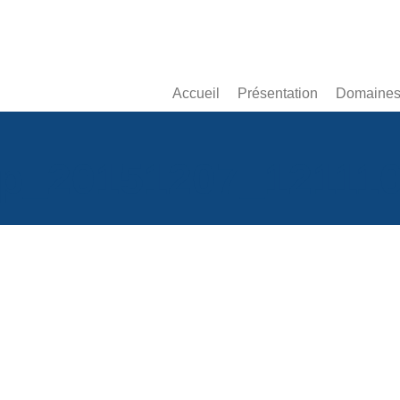
Accueil
Présentation
Domaines 
p_20151207_12111