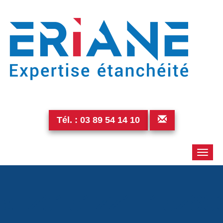
Tél. :
03 89 54 14 10
Toggle
naviga
p_20151221_15280