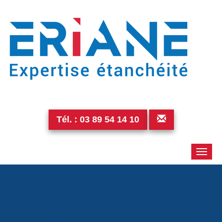
Tél. :
03 89 54 14 10
Toggle
naviga
p_20151221_15284