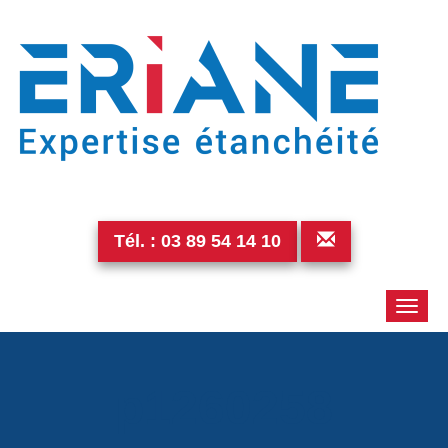
Tél. :
03 89 54 14 10
Toggle
naviga
p1260258