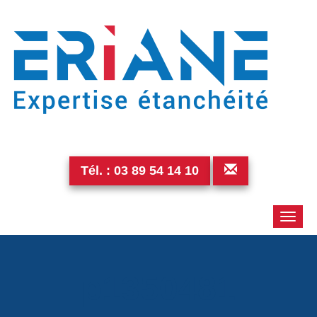
Tél. :
03 89 54 14 10
Toggle
naviga
p1350481