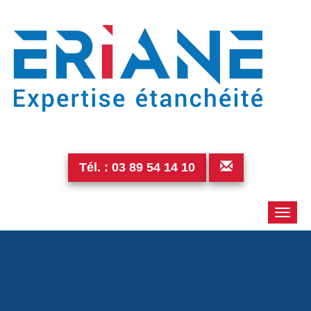
Tél. :
03 89 54 14 10
Toggle
naviga
img_1565