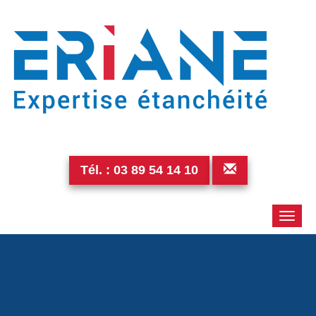
Tél. :
03 89 54 14 10
Toggle
naviga
p1280522