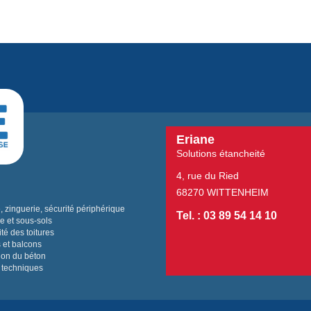
Eriane
Solutions étancheité
4, rue du Ried
68270 WITTENHEIM
 zinguerie, sécurité périphérique
Tel. : 03 89 54 14 10
e et sous-sols
té des toitures
 et balcons
ion du béton
 techniques