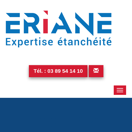
Tél. :
03 89 54 14 10
Toggle
naviga
img_1712