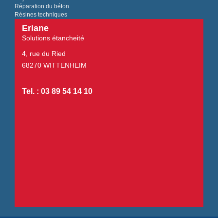
Réparation du béton
Résines techniques
Eriane
Solutions étancheité
4, rue du Ried
68270 WITTENHEIM
Tel. : 03 89 54 14 10