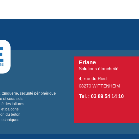
Eriane
Solutions étancheité
4, rue du Ried
68270 WITTENHEIM
 zinguerie, sécurité périphérique
Tel. : 03 89 54 14 10
e et sous-sols
té des toitures
 et balcons
ion du béton
 techniques