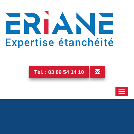
Tél. :
03 89 54 14 10
Toggle
naviga
p_20151214_14270