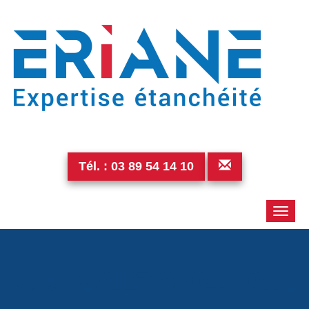
Tél. :
03 89 54 14 10
Toggle
naviga
wp_20150904_012