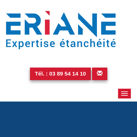
Tél. :
03 89 54 14 10
Toggle
naviga
ptdc0006