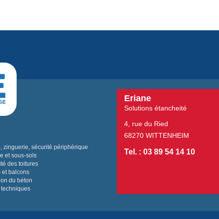
Eriane
Solutions étancheité
4, rue du Ried
68270 WITTENHEIM
 zinguerie, sécurité périphérique
Tel. : 03 89 54 14 10
e et sous-sols
té des toitures
 et balcons
ion du béton
 techniques