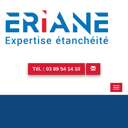
Tél. :
03 89 54 14 10
Toggle
naviga
PTDC0011