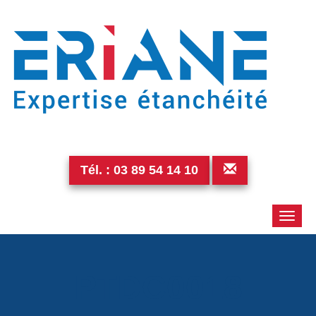
Tél. :
03 89 54 14 10
Toggle
naviga
PTDC0018