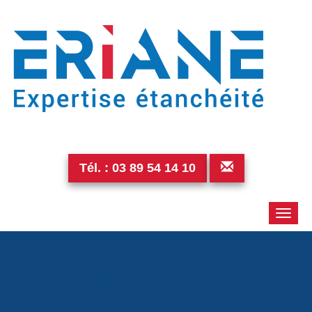
Tél. :
03 89 54 14 10
Toggle
naviga
PTDC0025